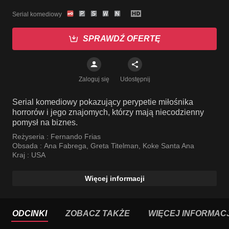
Serial komediowy
SPRAWDŹ OFERTĘ
Zaloguj się
Udostępnij
Serial komediowy pokazujący perypetie miłośnika
horrorów i jego znajomych, którzy mają niecodzienny
pomysł na biznes.
Reżyseria :
Fernando Frias
Obsada :
Ana Fabrega
,
Greta Titelman
,
Koke Santa Ana
Kraj :
USA
Więcej informacji
ODCINKI
ZOBACZ TAKŻE
WIĘCEJ INFORMACJ