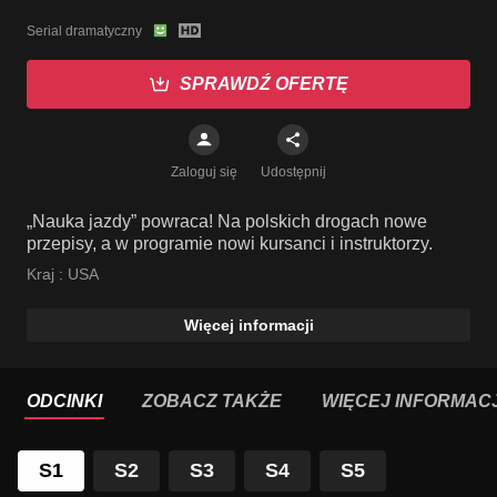
Serial dramatyczny
SPRAWDŹ OFERTĘ
Zaloguj się
Udostępnij
„Nauka jazdy” powraca! Na polskich drogach nowe
przepisy, a w programie nowi kursanci i instruktorzy.
Kraj :
USA
Więcej informacji
ODCINKI
ZOBACZ TAKŻE
WIĘCEJ INFORMACJ
S1
S2
S3
S4
S5