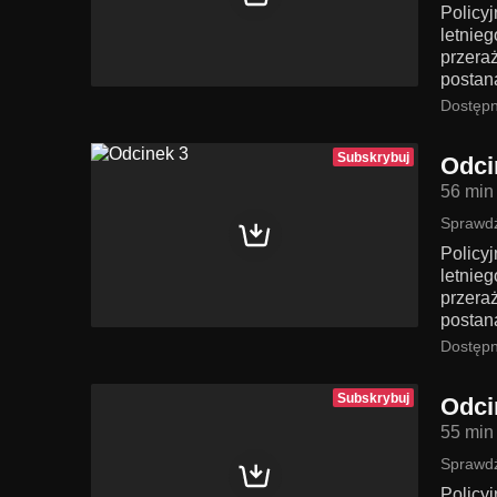
Policy
letnie
przeraż
postan
Dostępn
Subskrybuj
Odci
56 min
Sprawdź
Policy
letnie
przeraż
postan
Dostępn
Subskrybuj
Odci
55 min
Sprawdź
Policy