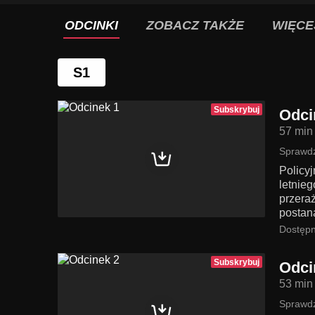
ODCINKI
ZOBACZ TAKŻE
WIĘCE
S1
Subskrybuj
Odci
57 min
Sprawdź
Policy
letnie
przeraż
postan
Dostępn
Subskrybuj
Odci
53 min
Sprawdź