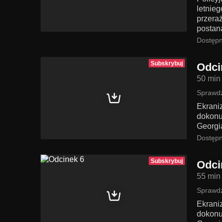
letnie
przeraż
postan
Dostępn
Subskrybuj
Odci
50 min
Sprawdź
Ekrani
dokonu
Georgi
Dostępn
Subskrybuj
Odci
55 min
Sprawdź
Ekrani
dokonu