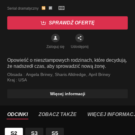
Serial dramatyczny
SPRAWDŹ OFERTĘ
Zaloguj się
Udostępnij
Opowieść o niesztampowych rodzinach, które decydują,
że nadszedł czas, aby sprowadzić nową żonę.
Obsada :
Angela Briney
,
Sharis Alldredge
,
April Briney
Kraj :
USA
Więcej informacji
ODCINKI
ZOBACZ TAKŻE
WIĘCEJ INFORMACJ
S2
S3
S5