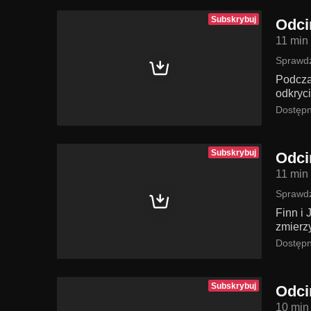
Subskrybuj
Odci
11 min
Sprawdź
Podcza
odkryci
Dostępn
Subskrybuj
Odci
11 min
Sprawdź
Finn i 
zmierz
Dostępn
Subskrybuj
Odci
10 min