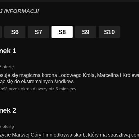
J INFORMACJI
S6
S7
S8
S9
S10
nek 1
 ofertę
psuje się magiczna korona Lodowego Króla, Marcelina i Króle
jąc się do ekstremalnych środków.
ość przez okres dłuższy niż 6 miesięcy
nek 2
 ofertę
zycie Martwej Góry Finn odkrywa skarb, który ma straszliwą cen