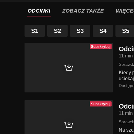
ODCINKI
ZOBACZ TAKŻE
WIĘCE
S1
S2
S3
S4
S5
Subskrybuj
Odci
11 min
Sprawdź
Kiedy 
ucieka
Dostępn
Subskrybuj
Odci
11 min
Sprawdź
Na szc