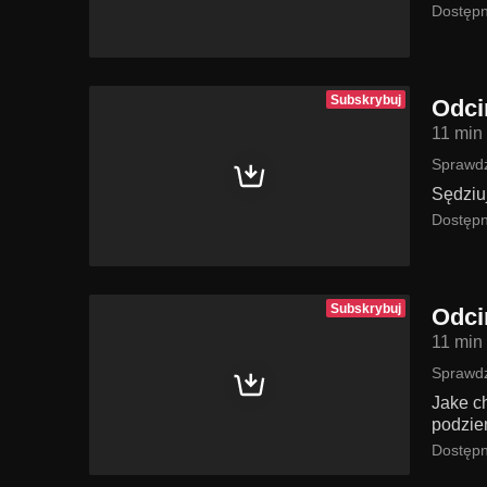
Dostępn
Subskrybuj
Odci
11 min
Sprawdź
Sędziu
Dostępn
Subskrybuj
Odci
11 min
Sprawdź
Jake ch
podzie
Dostępn