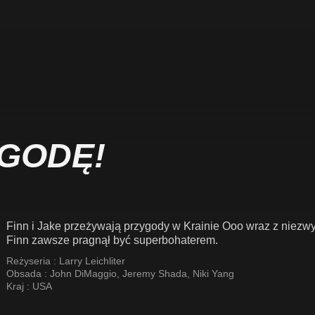
GODĘ!
Finn i Jake przeżywają przygody w Krainie Ooo wraz z niezw
Finn zawsze pragnął być superbohaterem.
Reżyseria :
Larry Leichliter
Obsada :
John DiMaggio
,
Jeremy Shada
,
Niki Yang
Kraj :
USA