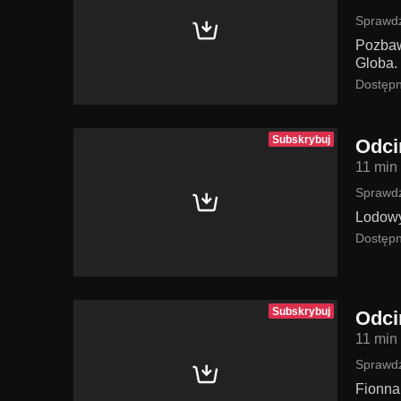
Sprawdź
Pozbaw
Globa.
Dostępn
Subskrybuj
Odci
11 min
Sprawdź
Lodowy
Dostępn
Subskrybuj
Odci
11 min
Sprawdź
Fionna