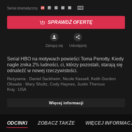
Serial dramatyczny
SPRAWDŹ OFERTĘ
Zaloguj się
Udostępnij
Serial HBO na motywach powieści Toma Perrotty. Kiedy
nagle znika 2% ludności, ci, którzy pozostali, starają się
odnaleźć w nowej rzeczywistości.
Reżyseria :
Daniel Sackheim
,
Nicole Kassell
,
Keith Gordon
Obsada :
Mary Shultz
,
Cody Haynes
,
Justin Theroux
Kraj :
USA
Więcej informacji
ODCINKI
ZOBACZ TAKŻE
WIĘCEJ INFORMACJ