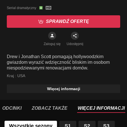
Serial dramatyczny
SPRAWDŹ OFERTĘ
Zaloguj się
Udostępnij
Drew i Jonathan Scott pomagają hollywoodzkim
gwiazdom wyrazić wdzięczność bliskim im osobom
niespodziewanymi renowacjami domów.
Kraj :
USA
Więcej informacji
ODCINKI
ZOBACZ TAKŻE
WIĘCEJ INFORMACJI
Wszystkie sezony
S1
S2
S3