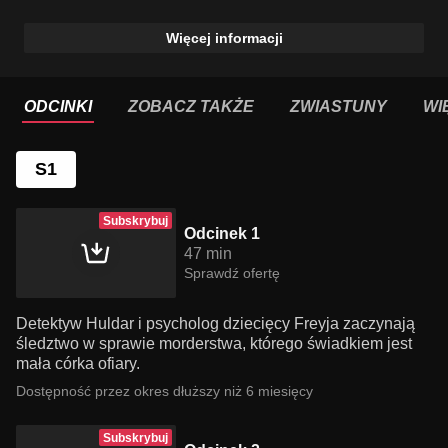
Więcej informacji
ODCINKI
ZOBACZ TAKŻE
ZWIASTUNY
WI
S1
Subskrybuj
Odcinek 1
47 min
Sprawdź ofertę
Detektyw Huldar i psycholog dziecięcy Freyja zaczynają
śledztwo w sprawie morderstwa, którego świadkiem jest
mała córka ofiary.
Dostępność przez okres dłuższy niż 6 miesięcy
Subskrybuj