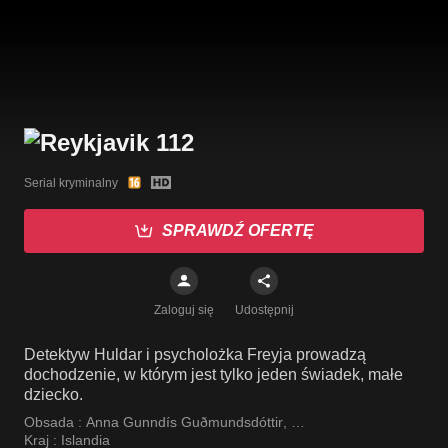
Serial kryminalny
SPRAWDŹ OFERTĘ
Zaloguj się
Udostępnij
Detektyw Huldar i psycholożka Freyja prowadzą
dochodzenie, w którym jest tylko jeden świadek, małe
dziecko.
Obsada :
Anna Gunndís Guðmundsdóttir
,
Kolbeinn Arnbjörnsson
Kraj :
Islandia
,
Porsteinn Bachmann