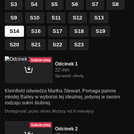
S3
S4
S5
S6
S7
S8
S9
S10
S11
S12
S13
S14
S16
S17
S18
S19
S20
S21
S22
S23
Subskrybuj
Odcinek 1
22 min
Sprawdź ofertę
Kleinfield odwiedza Martha Stewart. Pomaga pannie
młodej Bailey w wyborze tej idealnej, jedynej w swoim
rodzaju sukni ślubnej.
Dostępność przez okres dłuższy niż 6 miesięcy
Subskrybuj
Odcinek 2