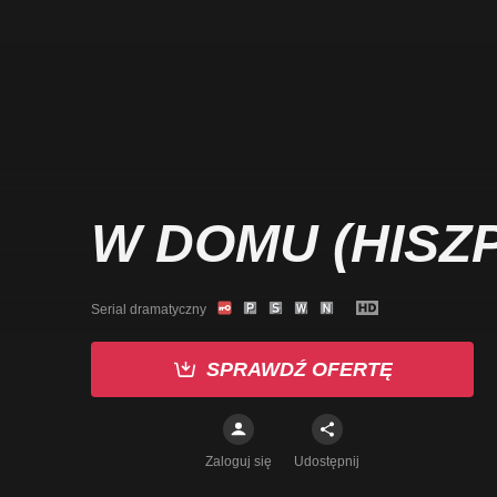
W DOMU (HISZP
Serial dramatyczny
SPRAWDŹ OFERTĘ
Zaloguj się
Udostępnij