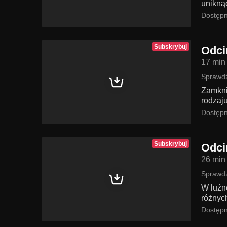
uniknąć
Dostępn
Subskrybuj
Odci
17 min
Sprawdź
Zamkni
rodzaju
Dostępn
Subskrybuj
Odci
26 min
Sprawdź
W luźn
różnyc
Dostępn