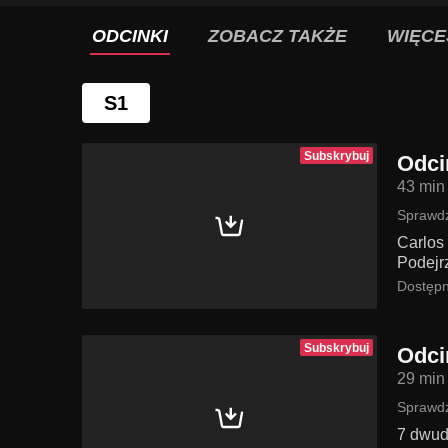
ODCINKI
ZOBACZ TAKŻE
WIĘCE
S1
Subskrybuj
Odci
43 min
Sprawdź
Carlos
Podejr
Dostępn
Subskrybuj
Odci
29 min
Sprawdź
7 dwud