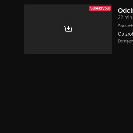
Subskrybuj
Odci
22 min
Sprawdź
Co zro
Dostępn