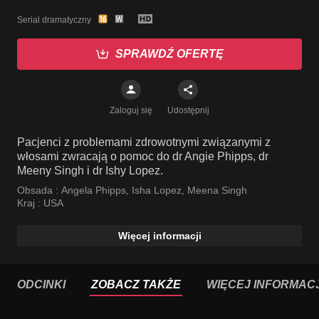
Serial dramatyczny
SPRAWDŹ OFERTĘ
Zaloguj się
Udostępnij
Pacjenci z problemami zdrowotnymi związanymi z
włosami zwracają o pomoc do dr Angie Phipps, dr
Meeny Singh i dr Ishy Lopez.
Obsada :
Angela Phipps
,
Isha Lopez
,
Meena Singh
Kraj :
USA
Więcej informacji
ODCINKI
ZOBACZ TAKŻE
WIĘCEJ INFORMACJ