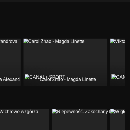
na Alexandrova
Carol Zhao - Magda Linette
V