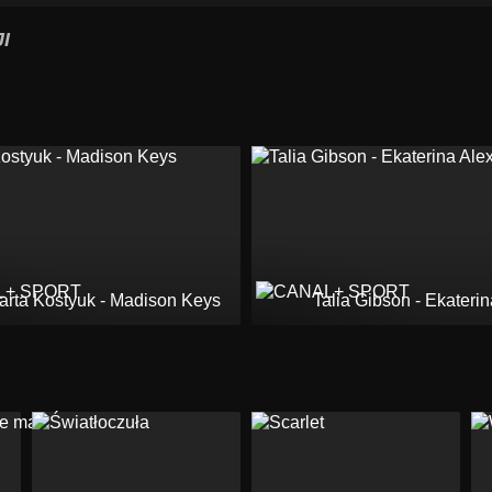
I
arta Kostyuk - Madison Keys
Talia Gibson - Ekateri