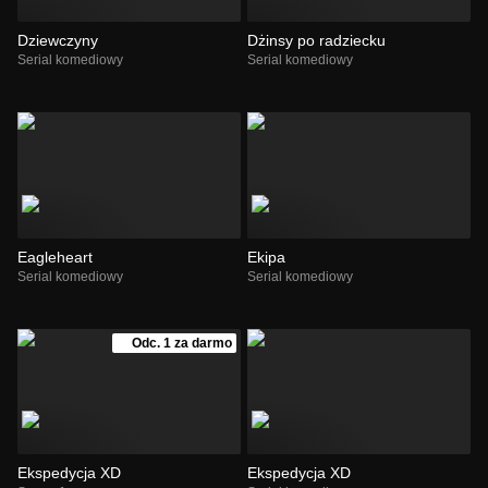
Dziewczyny
Dżinsy po radziecku
Serial komediowy
Serial komediowy
Eagleheart
Ekipa
Serial komediowy
Serial komediowy
Odc. 1 za darmo
Ekspedycja XD
Ekspedycja XD