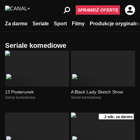
SPRAWDŹ OFERTĘ
Za darmo
Seriale
Sport
Filmy
Produkcje oryginaln
Seriale komediowe
13 Posterunek
A Black Lady Sketch Show
Serial komediowy
Serial komediowy
2 odc. za darmo