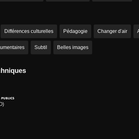
Différences culturelles
Pédagogie
Changer d'air
umentaires
Subtil
Belles images
chniques
O)