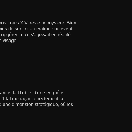
ous Louis XIV, reste un mystère. Bien
êmes de son incarcération soulèvent
uggèrent qu'il s'agissait en réalité
e visage.
nce, fait l'objet d'une enquête
t d'État menaçant directement la
end une dimension stratégique, où les