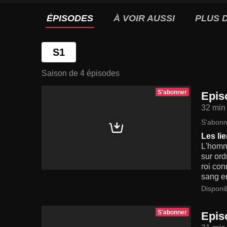
ÉPISODES
À VOIR AUSSI
PLUS D
S1
Saison de 4 épisodes
S'abonner
Epis
32 min
S'abonn
Les li
L'homm
sur ord
roi con
sang en
Disponi
S'abonner
Epis