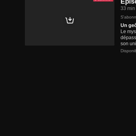
Epis
33 min
S'abonn
Un geô
Le myst
dépasse
son uni
Disponi