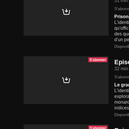
31 min
S'abonn
Prison
L'ident
qu'offi
des que
d'un pe
Disponi
S'abonner
Epis
32 min
S'abonn
Le gra
L'ident
explora
monarch
indices
Disponi
S'abonner