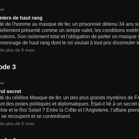
er
niers de haut rang
ité de l'homme au masque de fer, un prisonnier détenu 34 ans s
ciellement présenté comme un simple valet, les conditions extr
stions. Son isolement total et l'obligation de porter un masque s
rsonnage de haut rang dont le roi voulait à tout prix dissimuler l
ble plus de 6 mois
ode 3
er
nd secret
ité du célèbre Masque de fer, un des plus grands mystères de Fra
nt des pistes politiques et diplomatiques. Etait-il lié à un secre
ie et le Roi Soleil ? Entre la Crête et l'Angleterre, l'affaire pr
 se recoupent et se contredisent.
ble plus de 6 mois