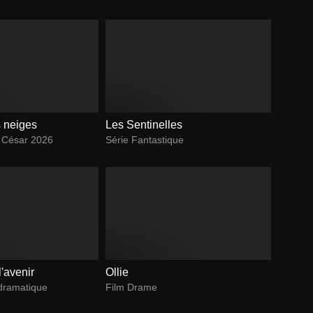
s neiges
Les Sentinelles
é César 2026
Série Fantastique
'avenir
Ollie
dramatique
Film Drame