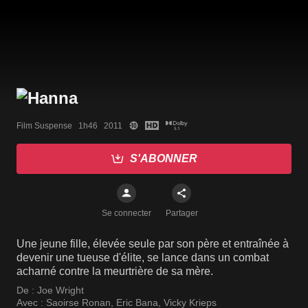
Film Suspense   1h46   2011
S'ABONNER
Se connecter
Partager
Une jeune fille, élevée seule par son père et entraînée à
devenir une tueuse d'élite, se lance dans un combat
acharné contre la meurtrière de sa mère.
De :
Joe Wright
Avec :
Saoirse Ronan
,
Eric Bana
,
Vicky Krieps