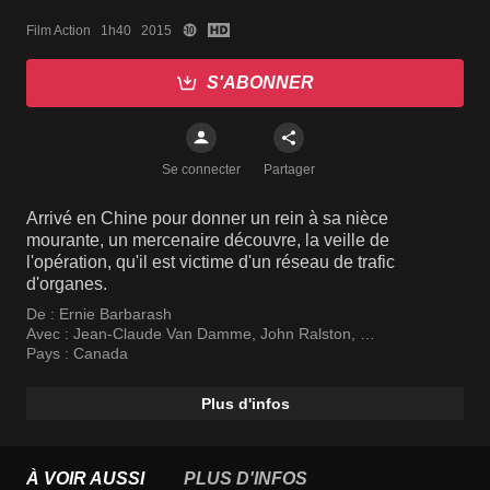
Film Action   1h40   2015
S'ABONNER
Se connecter
Partager
Arrivé en Chine pour donner un rein à sa nièce
mourante, un mercenaire découvre, la veille de
l'opération, qu'il est victime d'un réseau de trafic
d'organes.
De :
Ernie Barbarash
Avec :
Jean-Claude Van Damme
,
John Ralston
,
Darren Shahlavi
Pays :
Canada
Plus d'infos
À VOIR AUSSI
PLUS D'INFOS