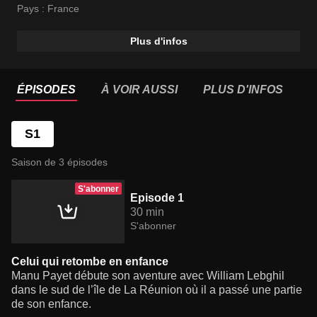
ses singularités culturelles particulières, héritées du
Pays :
France
passé et de la mixité.
Plus d'infos
ÉPISODES
À VOIR AUSSI
PLUS D'INFOS
S1
Saison de 3 épisodes
S'abonner
Episode 1
30 min
S'abonner
Celui qui retombe en enfance
Manu Payet débute son aventure avec William Lebghil
dans le sud de l’île de La Réunion où il a passé une partie
de son enfance.