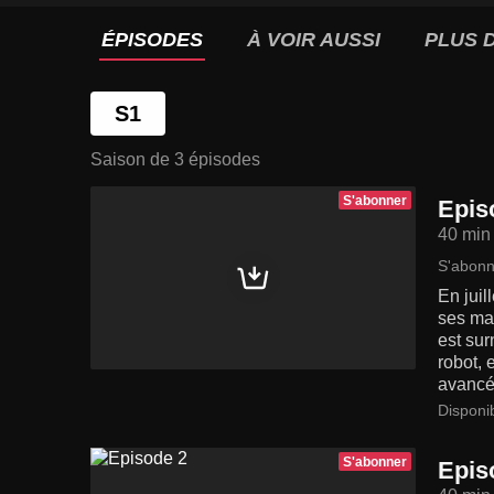
ÉPISODES
À VOIR AUSSI
PLUS D
S1
Saison de 3 épisodes
S'abonner
Epis
40 min
S'abonn
En juil
ses mai
est sur
robot, 
avancée
Disponi
S'abonner
Epis