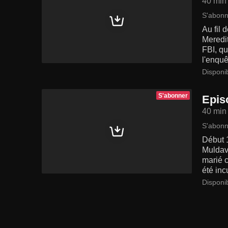
40 min
S'abonn
Au fil 
Meredit
FBI, qu
l'enquê
Disponi
S'abonner
Epis
40 min
S'abonn
Début 
Muldavi
marié c
été inc
Disponi