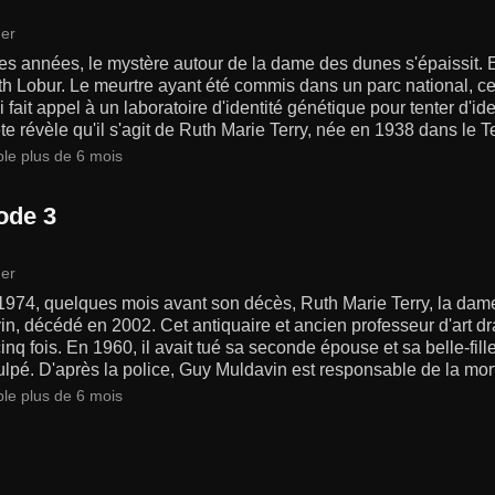
er
des années, le mystère autour de la dame des dunes s'épaissit. 
h Lobur. Le meurtre ayant été commis dans un parc national, cet
i fait appel à un laboratoire d'identité génétique pour tenter d'i
te révèle qu'il s'agit de Ruth Marie Terry, née en 1938 dans le 
ble plus de 6 mois
ode 3
er
1974, quelques mois avant son décès, Ruth Marie Terry, la dam
n, décédé en 2002. Cet antiquaire et ancien professeur d'art dra
inq fois. En 1960, il avait tué sa seconde épouse et sa belle-fill
ulpé. D'après la police, Guy Muldavin est responsable de la mor
ble plus de 6 mois