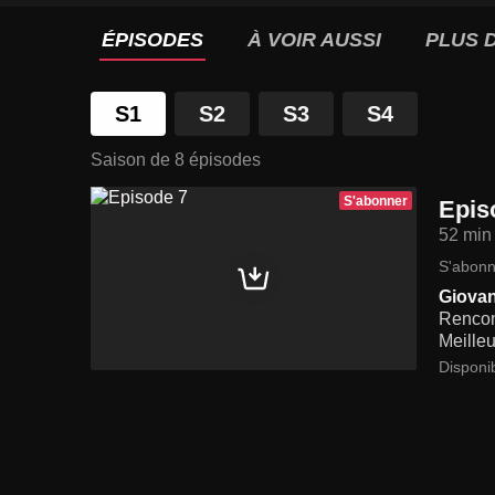
ÉPISODES
À VOIR AUSSI
PLUS D
S1
S2
S3
S4
Saison de 8 épisodes
S'abonner
Epis
52 min
S'abonn
Giovann
Rencont
Meilleu
Disponi