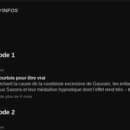
'INFOS
ode 1
er
ourtois pour être vrai
chant la cause de la courtoisie excessive de Gauvain, les enf
ux Saxons et leur médaillon hypnotique dont l’effet rend très – tr
ble plus de 6 mois
ode 2
er