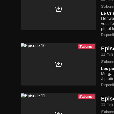
S'abonn
Le Cri
Henwen,
veut l’
plutôt 
Disponi
S'abonner
Epis
11 min
S'abonn
Les pe
Morgane
à prati
Disponi
S'abonner
Epis
11 min
S'abonn