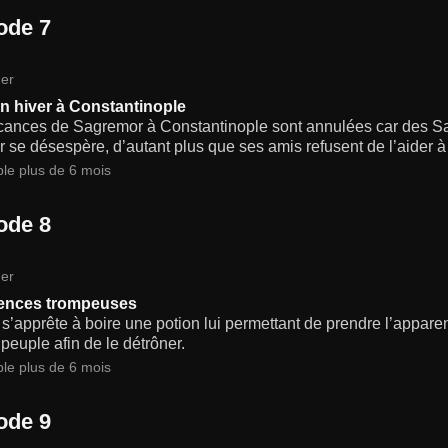
ode 7
er
n hiver à Constantinople
cances de Sagremor à Constantinople sont annulées car des Sax
r se désespère, d’autant plus que ses amis refusent de l’aider à pa
ble plus de 6 mois
ode 8
er
ences trompeuses
 s’apprête à boire une potion lui permettant de prendre l’appare
peuple afin de le détrôner.
ble plus de 6 mois
ode 9