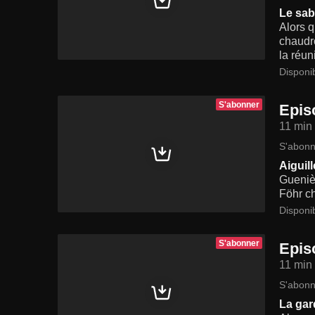
Le sab
Alors q
chaudro
la réun
Disponi
S'abonner
Epis
11 min
S'abonn
Aiguil
Gueniè
Föhr ch
Disponi
S'abonner
Epis
11 min
S'abonn
La gar