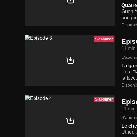
Quatre
Guenièv
une pr
Disponi
S'abonner
Epis
11 min
S'abonn
La gal
Pour "l
la fève
Disponi
S'abonner
Epis
11 min
S'abonn
Le che
Uther, 