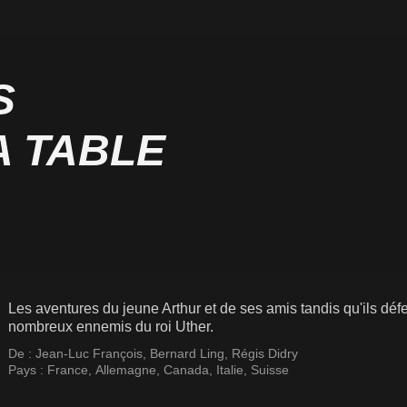
S
A TABLE
Les aventures du jeune Arthur et de ses amis tandis qu'ils dé
nombreux ennemis du roi Uther.
De :
Jean-Luc François
,
Bernard Ling
,
Régis Didry
Pays :
France
,
Allemagne
,
Canada
,
Italie
,
Suisse