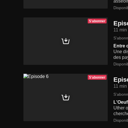
asseoir
Disponi
S'abonner
Epis
11 min
S'abonn
Entre 
Une dis
des pa
Disponi
S'abonner
Epis
11 min
S'abonn
L'Oeuf
Uther o
cherch
Disponi