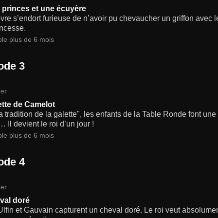
 princes et une écuyère
re s’endort furieuse de n’avoir pu chevaucher un griffon avec le
incesse.
ble plus de 6 mois
ode 3
er
ette de Camelot
a tradition de la galette", les enfants de la Table Ronde font une 
… Il devient le roi d’un jour !
ble plus de 6 mois
ode 4
er
val doré
Ulfin et Gauvain capturent un cheval doré. Le roi veut absolume