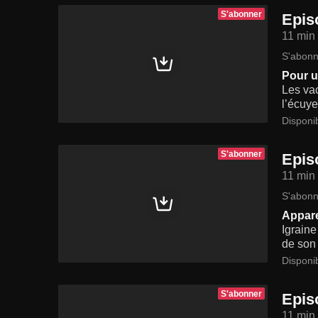
S'abonner
Epis
11 min
S'abonn
Pour u
Les va
l’écuye
Disponi
S'abonner
Epis
11 min
S'abonn
Appar
Igraine
de son 
Disponi
S'abonner
Epis
11 min