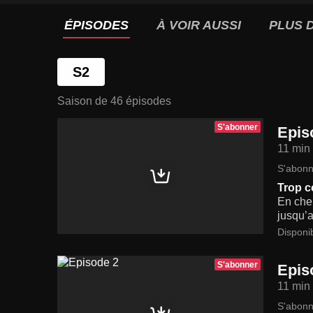
ÉPISODES
À VOIR AUSSI
PLUS D
S2
Saison de 46 épisodes
S'abonner
Epis
11 min
S'abonn
Trop c
En cher
jusqu’a
Disponi
S'abonner
Epis
11 min
S'abonn