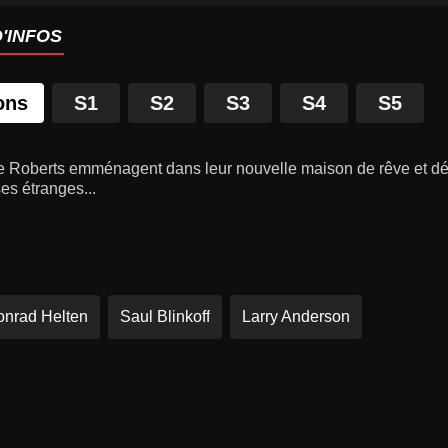
'INFOS
ons
S1
S2
S3
S4
S5
ille Roberts emménagent dans leur nouvelle maison de rêve et d
es étranges...
nrad Helten
Saul Blinkoff
Larry Anderson