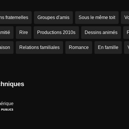
ns fraternelles
Groupes d'amis
Sous le même toit
Vo
mitié
Rire
Productions 2010s
Dessins animés
P
aison
Relations familiales
Romance
En famille
chniques
mérique