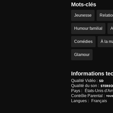
Mots-clés
Jeunesse
Relatio
Humour familial
A
Comédies
À la m
Glamour
Informations te
Qualité Vidéo :
Qualité du son :
Pays :
États-Unis d'A
Contrôle Parental :
Langues :
Français