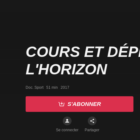
COURS ET DÉ
L'HORIZON
Doc. Sport   51 min   2017
S'ABONNER
Se connecter
Partager