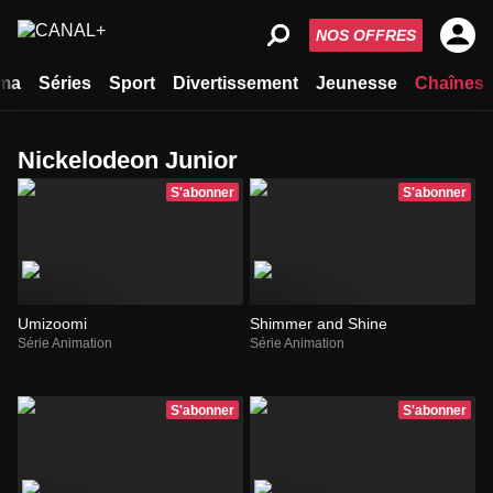
NOS OFFRES
ma
Séries
Sport
Divertissement
Jeunesse
Chaînes
Nickelodeon Junior
S'abonner
S'abonner
Umizoomi
Shimmer and Shine
Série Animation
Série Animation
S'abonner
S'abonner