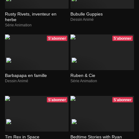
Rusty Rivets, inventeur en
Bubulle Guppies
herbe
Dessin Animé
Série Animation
S'abonner
S'abonner
Barbapapa en famille
Ruben & Cie
Dessin Animé
Série Animation
S'abonner
S'abonner
Tim Rex in Space
Bedtime Stories with Ryan