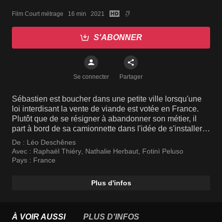
Film Court métrage   16 min   2021
S'ABONNER
Se connecter
Partager
Sébastien est boucher dans une petite ville lorsqu'une
loi interdisant la vente de viande est votée en France.
Plutôt que de se résigner à abandonner son métier, il
part à bord de sa camionnette dans l'idée de s'installer
en Italie. Mais les obstacles et les rencontres sur sa
De :
Léo Deschênes
route vont bousculer ses plans…
Avec :
Raphaël Thiéry
,
Nathalie Herbaut
,
Fotinì Peluso
Pays :
France
Plus d'infos
À VOIR AUSSI
PLUS D'INFOS