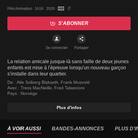
Film Animation   1h16   2020
S'ABONNER
Se connecter
Partager
La relation amicale jusque-là sans faille de deux jeunes
enfants est mise à l'épreuve lorsqu'un nouveau garçon
s'installe dans leur quartier.
De :
Atle Solberg Blakseth
,
Frank Mosvold
Avec :
Tress MacNeille
,
Fred Tatasciore
Pays :
Norvège
Plus d'infos
À VOIR AUSSI
BANDES-ANNONCES
PLUS D'