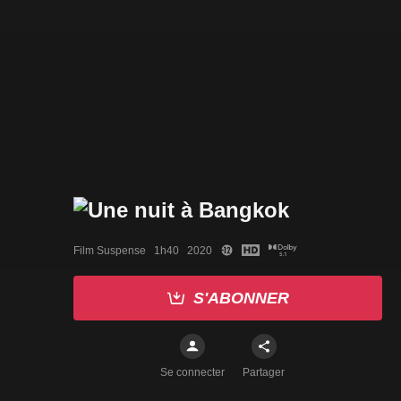
Film Suspense   1h40   2020
S'ABONNER
Se connecter
Partager