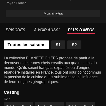
l’influence de leurs origines géographiques.
Pays :
France
Plus d'infos
ÉPISODES
À VOIR AUSSI
PLUS D'INFOS
Toutes les saisons
S1
S2
La collection PLANETE CHEFS propose de partir à la
découverte de jeunes chefs créatifs aux quatre coins du
monde. Qu’ils soient français, expatriés ou d’origine
étrangère installés en France, tous ont pour point commun
la passion de la cuisine qu’ils subliment sous l’influence
de leurs origines géographiques.
Casting
De :