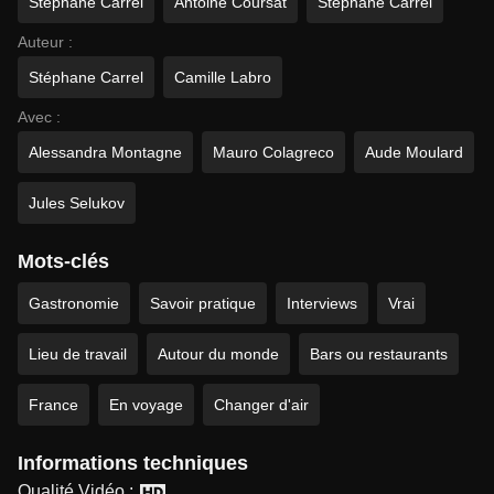
Stéphane Carrel
Antoine Coursat
Stéphane Carrel
Auteur :
Stéphane Carrel
Camille Labro
Avec :
Alessandra Montagne
Mauro Colagreco
Aude Moulard
Jules Selukov
Mots-clés
Gastronomie
Savoir pratique
Interviews
Vrai
Lieu de travail
Autour du monde
Bars ou restaurants
France
En voyage
Changer d'air
Informations techniques
Qualité Vidéo :