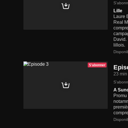
S'abonn
Lille
Laure B
Real M
compren
campag
David. 
lillois.
Disponi
S'abonner
Epis
23 min
S'abonn
A Sun
Promu 
notamm
premièr
compre
Disponi