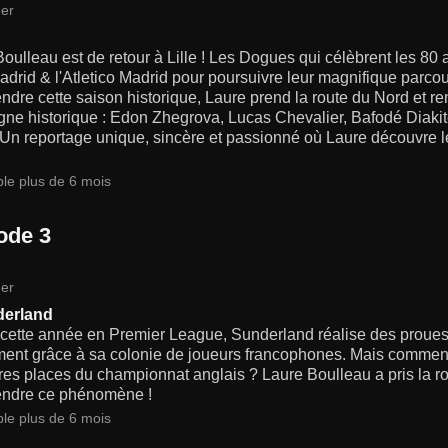
er
oulleau est de retour à Lille ! Les Dogues qui célèbrent les 80 a
adrid & l'Atletico Madrid pour poursuivre leur magnifique parc
dre cette saison historique, Laure prend la route du Nord et re
ne historique : Edon Zhegrova, Lucas Chevalier, Bafodé Diakit
Un reportage unique, sincère et passionné où Laure découvre le
ble plus de 6 mois
ode 3
er
derland
cette année en Premier League, Sunderland réalise des proues
ent grâce à sa colonie de joueurs francophones. Mais comment c
es places du championnat anglais ? Laure Boulleau a pris la ro
ndre ce phénomène !
ble plus de 6 mois