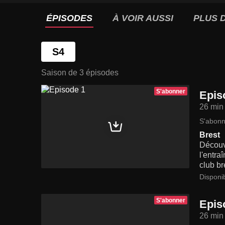
ÉPISODES
À VOIR AUSSI
PLUS D
S4
Saison de 3 épisodes
S'abonner
Epis
26 min
S'abonn
Brest
Découv
l'entra
club br
Disponi
S'abonner
Epis
26 min