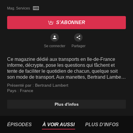
Mag. Services
S'ABONNER
Se connecter
Partager
Ce magazine dédié aux transports en Ile-de-France
informe, décrypte, pose les questions qui fâchent et
tente de faciliter le quotidien de chacun, quelque soit
son mode de transport. Aux manettes, Bertrand Lambert
continue de se faire le porte-parole des usagers, aussi
Présenté par :
Bertrand Lambert
bien auprès des politiques que de la RATP ou de la
Pays :
France
SNCF.
Plus d'infos
ÉPISODES
À VOIR AUSSI
PLUS D'INFOS