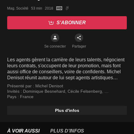
Mag. Société   53 min   2018
S'ABONNER
Se connecter
Partager
Les agents gèrent la carrière de leurs talents, négocient
leurs contrats, s'occupent de leur promotion, mais font
aussi office de conseillers, voire de confidents. Michel
Denisot réunit autour de lui sept agents artistiques
reconnus par la profession : Dominique Besnehard,
Présenté par :
Michel Denisot
Cécile Felsenberg, Jean-François Gabard, Fanny
Invités :
Dominique Besnehard
,
Cécile Felsenberg
,
Minvielle, François Samuelson, Alexandra Schamis et
Jean-François Gabart
Pays :
France
Elisabeth Tanner.
Plus d'infos
À VOIR AUSSI
PLUS D'INFOS