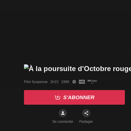
Film Suspense   2h15   1990
S'ABONNER
Se connecter
Partager