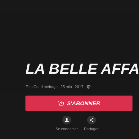
LA BELLE AFFA
Film Court métrage   25 min   2017
S'ABONNER
Se connecter
Partager