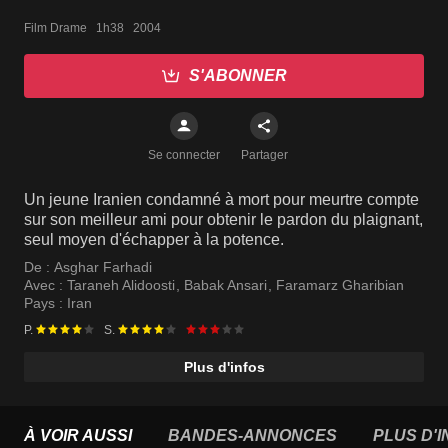
Film Drame   1h38   2004
S'ABONNER
Se connecter
Partager
Un jeune Iranien condamné à mort pour meurtre compte
sur son meilleur ami pour obtenir le pardon du plaignant,
seul moyen d'échapper à la potence.
De :
Asghar Farhadi
Avec :
Taraneh Alidoosti
,
Babak Ansari
,
Faramarz Gharibian
Pays :
Iran
P.
S.
Plus d'infos
À VOIR AUSSI
BANDES-ANNONCES
PLUS D'