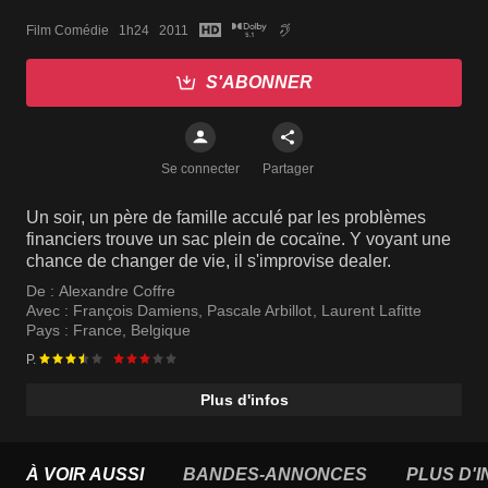
Film Comédie   1h24   2011
S'ABONNER
Se connecter
Partager
Un soir, un père de famille acculé par les problèmes
financiers trouve un sac plein de cocaïne. Y voyant une
chance de changer de vie, il s'improvise dealer.
De :
Alexandre Coffre
Avec :
François Damiens
,
Pascale Arbillot
,
Laurent Lafitte
Pays :
France
,
Belgique
P.
Plus d'infos
À VOIR AUSSI
BANDES-ANNONCES
PLUS D'