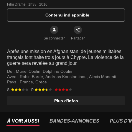
Film Drame   1h38   2016
Contenu indisponible
Se connecter
Partager
Après une mission en Afghanistan, de jeunes militaires
français font halte trois jours à Chypre. La violence de la
guerre sera révélée au grand jour.
De :
Muriel Coulin
,
Delphine Coulin
Avec :
Robin Barde
,
Andreas Konstantinou
,
Alexis Manenti
Pays :
France
,
Grèce
S.
P.
Plus d'infos
À VOIR AUSSI
BANDES-ANNONCES
PLUS D'