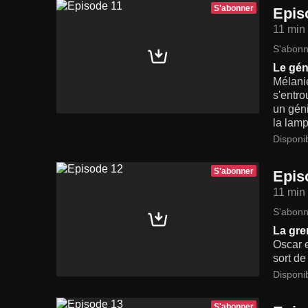
S'abonner
Epis
11 min
S'abonn
Le gén
Mélanie
s'entro
un gén
la lamp
Disponi
S'abonner
Epis
11 min
S'abonn
La gre
Oscar e
sort de
Disponi
S'abonner