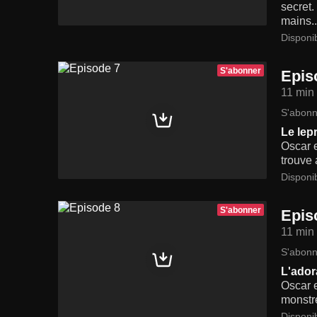
secret.
mains..
Disponi
S'abonner
Epis
11 min
S'abonn
Le lep
Oscar e
trouve 
Disponi
S'abonner
Epis
11 min
S'abonn
L'ador
Oscar e
monstre
Disponi