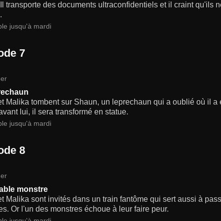
 Il transporte des documents ultraconfidentiels et il craint qu'il
.
ble jusqu'à mardi
ode 7
er
rechaun
t Malika tombent sur Shaun, un leprechaun qui a oublié où il a e
avant lui, il sera transformé en statue.
ble jusqu'à mardi
ode 8
er
able monstre
t Malika sont invités dans un train fantôme qui sert aussi à pas
s. Or l'un des monstres échoue à leur faire peur.
ble jusqu'à mardi