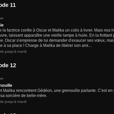
ode 11
er
ie
 la factrice confie à Oscar et Malika un colis à livrer. Mais nos 
uvre, laissant apparaître une vieille lampe à huile. En la frottant p
ie. Oscar s'empresse de lui demander d'exaucer ses vœux, mais 
e à sa place ! Charge à Malika de libérer son ami...
ble jusqu'à mardi
ode 12
er
nouille
t Malika rencontrent Gédéon, une grenouille parlante. C'est en
 sa sorcière de belle-mère.
ble jusqu'à mardi