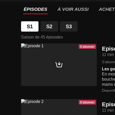
ÉPISODES
À VOIR AUSSI
ACHET
S1
S2
S3
Saison de 45 épisodes
S'abonner
Epis
11 min
S'abonn
Les go
En mont
bouche 
mains d
Disponi
S'abonner
Epis
11 min