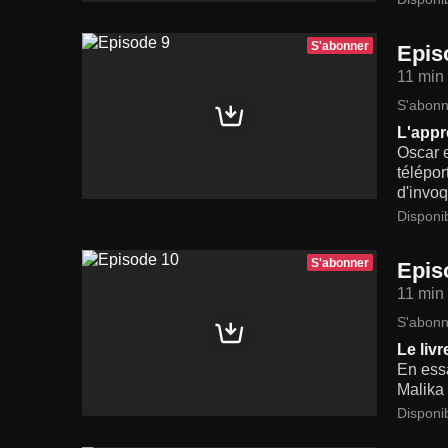
S'abonner
Epis
11 min
S'abonn
L'appr
Oscar 
télépor
d'invoq
Disponi
S'abonner
Epis
11 min
S'abonn
Le liv
En essa
Malika 
Disponi