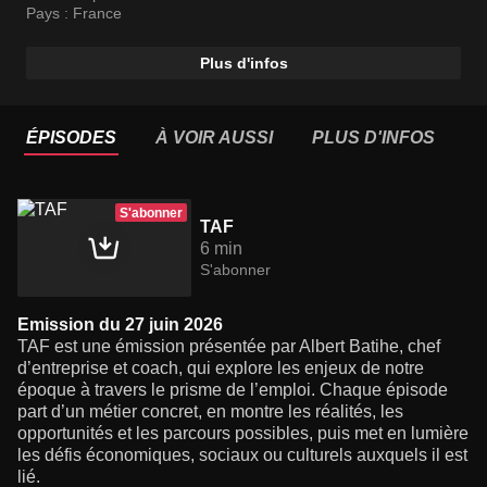
lumière les défis économiques, sociaux ou culturels
Pays :
France
auxquels il est lié.
Plus d'infos
ÉPISODES
À VOIR AUSSI
PLUS D'INFOS
S'abonner
TAF
6 min
S'abonner
Emission du 27 juin 2026
TAF est une émission présentée par Albert Batihe, chef
d’entreprise et coach, qui explore les enjeux de notre
époque à travers le prisme de l’emploi. Chaque épisode
part d’un métier concret, en montre les réalités, les
opportunités et les parcours possibles, puis met en lumière
les défis économiques, sociaux ou culturels auxquels il est
lié.