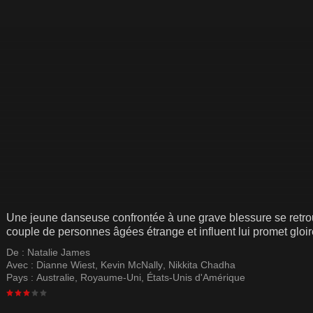
Une jeune danseuse confrontée à une grave blessure se retro
couple de personnes âgées étrange et influent lui promet gloire
De :
Natalie James
Avec :
Dianne Wiest
,
Kevin McNally
,
Nikkita Chadha
Pays :
Australie
,
Royaume-Uni
,
États-Unis d'Amérique