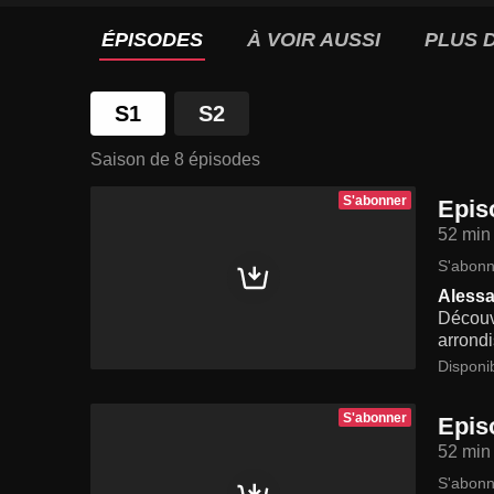
ÉPISODES
À VOIR AUSSI
PLUS D
S1
S2
Saison de 8 épisodes
S'abonner
Epis
52 min
S'abonn
Alessa
Découve
arrondi
Disponi
S'abonner
Epis
52 min
S'abonn