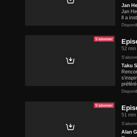
Jan He
Jan Hen
Il a in
Disponi
S'abonner
Epis
52 min
S'abonn
Taku S
Rencon
s'inspi
préféré
Disponi
S'abonner
Epis
51 min
S'abonn
Alan G