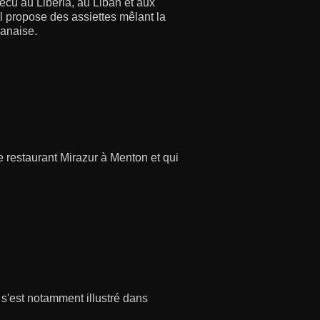
écu au Liberia, au Liban et aux
il propose des assiettes mêlant la
banaise.
 restaurant Mirazur à Menton et qui
s'est notamment illustré dans