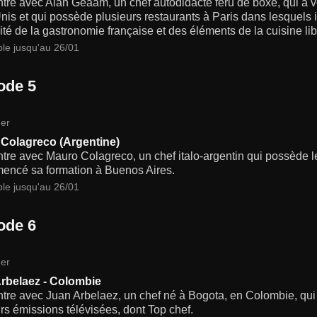
re avec Alan Geaam, un chef autodidacte féru de boxe, qui a v
nis et qui possède plusieurs restaurants à Paris dans lesquels 
ité de la gastronomie française et des éléments de la cuisine li
ble jusqu'au 26/01
ode 5
er
Colagreco (Argentine)
re avec Mauro Colagreco, un chef italo-argentin qui possède le
encé sa formation à Buenos Aires.
ble jusqu'au 26/01
ode 6
er
rbelaez - Colombie
re avec Juan Arbelaez, un chef né à Bogota, en Colombie, qui 
rs émissions télévisées, dont Top chef.