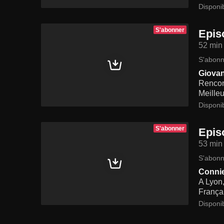
Disponi
S'abonner
Epis
52 min
S'abonn
Giovann
Rencont
Meilleu
Disponi
S'abonner
Epis
53 min
S'abonn
Connie
A Lyon,
Françai
Disponi