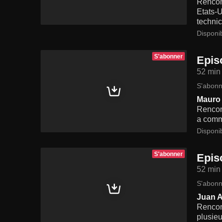
Rencont
Etats-U
technic
Disponi
S'abonner
Epis
52 min
S'abonn
Mauro 
Rencont
a comm
Disponi
S'abonner
Epis
52 min
S'abonn
Juan A
Rencont
plusieu