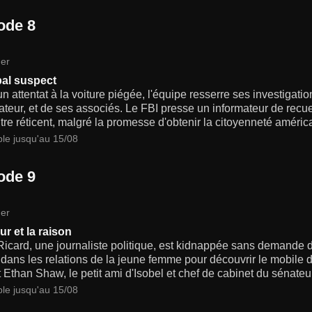
ode 8
er
pal suspect
n attentat à la voiture piégée, l'équipe resserre ses investigati
ateur, et de ses associés. Le FBI presse un informateur de recuei
re réticent, malgré la promesse d'obtenir la citoyenneté améric
ble jusqu'au 15/08
ode 9
er
ur et la raison
icard, une journaliste politique, est kidnappée sans demande 
r dans les relations de la jeune femme pour découvrir le mobile 
 Ethan Shaw, le petit ami d'Isobel et chef de cabinet du sénateu
ble jusqu'au 15/08