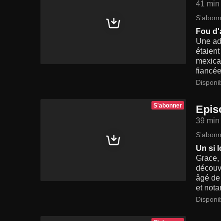
41 min
S'abonn
Fou d
Une ado
étaient
mexicai
fiancé
Disponi
S'abonner
Epis
39 min
S'abonn
Un si 
Grace, 
découvr
âgé de 
et nota
Disponi