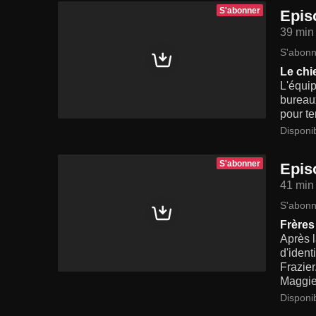
S'abonner
Epis
39 min
S'abonn
Le chie
L'équip
bureaux
pour te
Disponi
S'abonner
Epis
41 min
S'abonn
Frères
Après l
d'ident
Frazier
Maggie,
Disponi