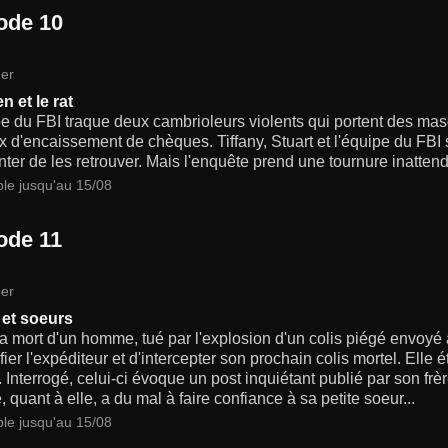
ode 10
er
n et le rat
e du FBI traque deux cambrioleurs violents qui portent des mas
 d'encaissement de chèques. Tiffany, Stuart et l'équipe du FBI 
nter de les retrouver. Mais l'enquête prend une tournure inattend
ble jusqu'au 15/08
ode 11
er
 et soeurs
a mort d'un homme, tué par l'explosion d'un colis piégé envoyé 
ifier l'expéditeur et d'intercepter son prochain colis mortel. Elle 
. Interrogé, celui-ci évoque un post inquiétant publié par son f
 quant à elle, a du mal à faire confiance à sa petite soeur...
ble jusqu'au 15/08