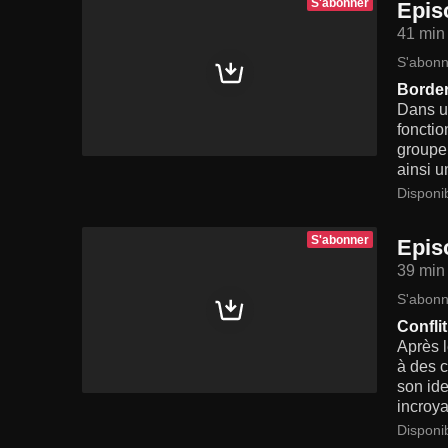
S'abonner
Epis
41 min
S'abonn
Border
Dans u
fonctio
groupe 
ainsi u
Disponi
S'abonner
Epis
39 min
S'abonn
Conflit
Après l
à des c
son ide
incroya
Disponi