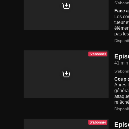
S'abonn
Face a
Les cor
tueur e
élément
pas les
Disponi
S'abonner
Epis
41 min
S'abonn
Coup d
Après l
généra
attaque
relâch
Disponi
S'abonner
Epis