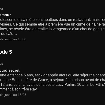
er
'amour
lescente et sa mère sont abattues dans un restaurant, mais l'
 visées. Ce qui semble être à première vue un crime de haine rac
nes, se révèle être en réalité la vengeance d'un chef de gang co
e du caïd…
ble jusqu'au 15/08
ode 5
er
lourd secret
une enfant de 5 ans, est kidnappée alors qu'elle séjournait dans
e que Ben, le père de Grace, a séjourné en prison avant de cha
12 ans, celui-ci avait tué la petite Lucy Parkin, 10 ans. Le FBI s'
mment à son frère Ray...
ble jusqu'au 15/08