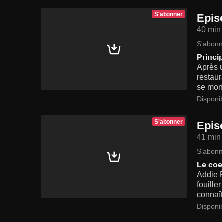
S'abonner
Epis
40 min
S'abonn
Princi
Après u
restaur
se mont
Disponi
S'abonner
Epis
41 min
S'abonn
Le coe
Addie R
fouille
connaît
Disponi