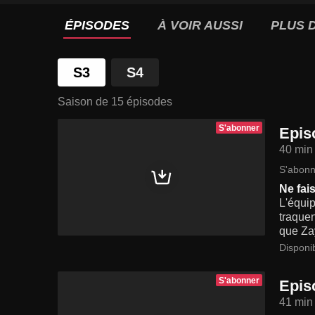
ÉPISODES
À VOIR AUSSI
PLUS D
S3
S4
Saison de 15 épisodes
S'abonner
Epis
40 min
S'abonn
Ne fai
L'équip
traquen
que Zay
Disponi
S'abonner
Epis
41 min