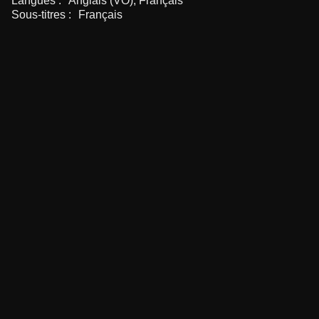
Langues :
Anglais (VO), Français
Sous-titres :
Français