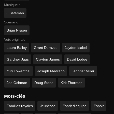
Musique :
J Bateman
Scénario :
Brian Nissen
Voix originale :
Laura Bailey
Grant Durazzo
Jayden Isabel
Gardner Jaas
Clayton James
David Lodge
Yuri Lowenthal
Joseph Medrano
Jennifer Miller
Joe Ochman
Doug Stone
Kirk Thornton
Mots-clés
Familles royales
Jeunesse
Esprit d'équipe
Espoir