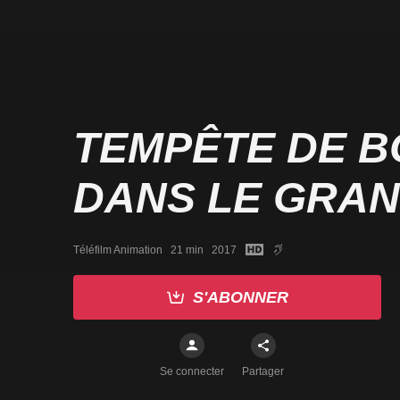
TEMPÊTE DE 
DANS LE GRA
Téléfilm Animation   21 min   2017
S'ABONNER
Se connecter
Partager