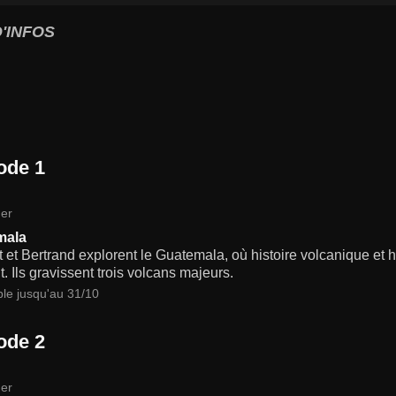
'INFOS
ode 1
er
mala
 et Bertrand explorent le Guatemala, où histoire volcanique et h
t. Ils gravissent trois volcans majeurs.
ble jusqu'au 31/10
ode 2
er