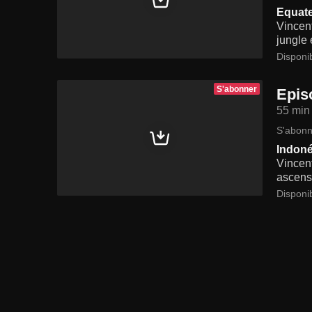
Equat
Vincent
jungle 
Disponi
S'abonner
Epis
55 min
S'abonn
Indoné
Vincent
ascens
Disponi