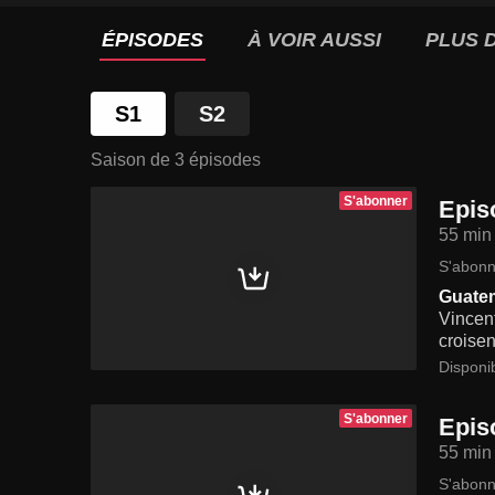
ÉPISODES
À VOIR AUSSI
PLUS D
S1
S2
Saison de 3 épisodes
S'abonner
Epis
55 min
S'abonn
Guate
Vincent
croisen
Disponi
S'abonner
Epis
55 min
S'abonn