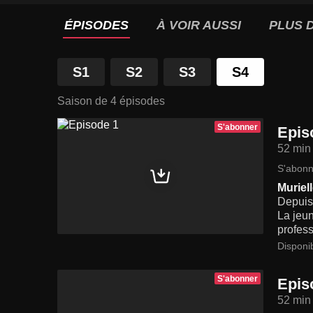
ÉPISODES
À VOIR AUSSI
PLUS D
S1
S2
S3
S4
Saison de 4 épisodes
S'abonner
Epis
52 min
S'abonn
Muriel
Depuis 
La jeun
profess
Disponi
S'abonner
Epis
52 min