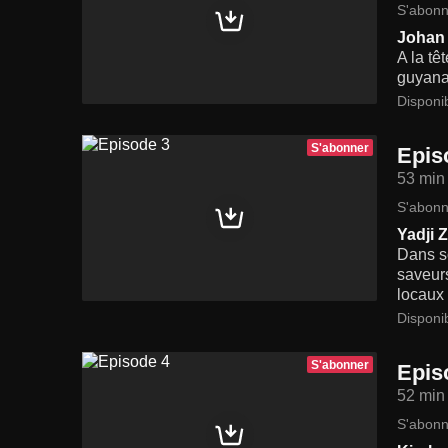
S'abonn
Johan 
A la tê
guyanai
Disponi
S'abonner
Epis
53 min
S'abonn
Yadji 
Dans so
saveurs
locaux 
Disponi
S'abonner
Epis
52 min
S'abonn