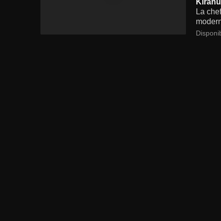
Kirahu
La chef
moderni
Disponi