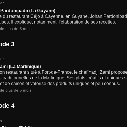
er
Pardonipade (La Guyane)
te du restaurant Céjo à Cayenne, en Guyane, Johan Pardonipade r
ses. Il explique, notamment, l'élaboration de ses recettes.
ble plus de 6 mois
ode 3
er
Zami (La Martinique)
n restaurant situé à Fort-de-France, le chef Yadji Zami propos
 traditionnelles de la Martinique. Ses plats créatifs et uniques s
et de saison et valorise des produits uniques et peu connus.
ble plus de 6 mois
ode 4
er