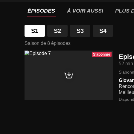
ÉPISODES
À VOIR AUSSI
PLUS D
S1
S2
S3
S4
Saison de 8 épisodes
S'abonner
Epis
52 min
S'abonn
Giovann
Rencont
Meilleu
Disponi