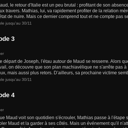
ud, le retour d'Italie est un peu brutal : profitant de son absen
ux travers. Mathias, lui, va rapidement profiter de la relation mè
état de nuire. Mais ce dernier comprend tout et ne compte pas se l
ble jusqu'au 30/11
ode 3
er
e départ de Joseph, l'étau autour de Maud se resserre. Alors que
vail, on découvre que son plan machiavélique ne s'arrête pas 
ux, mais aussi plus retors. D'ailleurs, sa prochaine victime sem
ble jusqu'au 30/11
ode 4
er
ue Maud voit son quotidien s'écrouler, Mathias passe à l'étape su
oler Maud et la garder à ses côtés. Mais un événement qu'il n'att