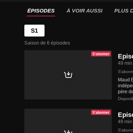
ÉPISODES
À VOIR AUSSI
PLUS D
S1
Saison de 6 épisodes
S'abonner
Epis
49 min
S'abonn
Maud Ba
indépe
père de
Disponi
S'abonner
Epis
49 min
S'abonn