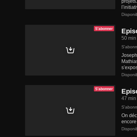
projets
l'initiat
Disponi
S'abonner
Epis
50 min
S'abonn
Joseph
Mathias
s'expos
Disponi
S'abonner
Epis
47 min
S'abonn
On déco
encore 
Disponi