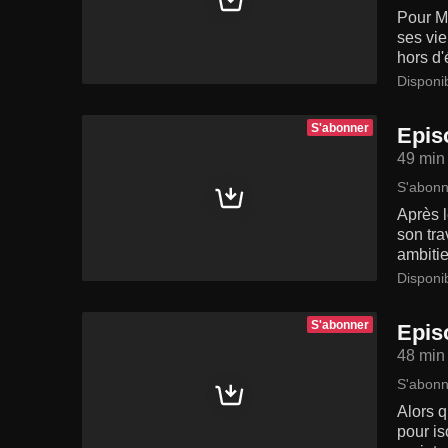
Pour Ma
ses vie
hors d'
Disponi
S'abonner
Epis
49 min
S'abonn
Après l
son tra
ambitie
Disponi
S'abonner
Epis
48 min
S'abonn
Alors q
pour is