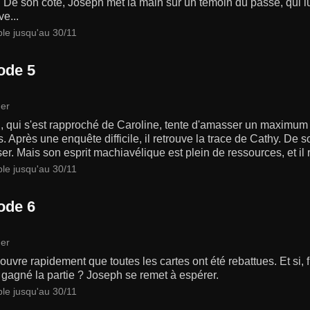
. De son côté, Joseph met la main sur un témoin du passé, qui l
ive...
ble jusqu'au 30/11
ode 5
er
, qui s'est rapproché de Caroline, tente d'amasser un maximum 
. Après une enquête difficile, il retrouve la trace de Cathy. De 
er. Mais son esprit machiavélique est plein de ressources, et il re
ble jusqu'au 30/11
ode 6
er
uvre rapidement que toutes les cartes ont été rebattues. Et si, 
gagné la partie ? Joseph se remet à espérer.
ble jusqu'au 30/11