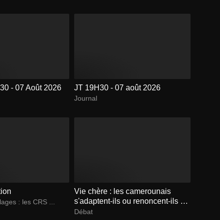
30 - 07 Août 2026
JT 19H30 - 07 août 2026
Journal
tion
Vie chère : les camerounais
s'adaptent-ils ou renoncent-ils à
lages : les CRS ...
vivre dignement ?
Débat