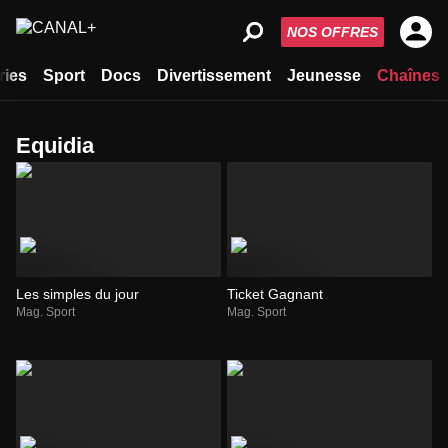
NOS OFFRES
ries
Sport
Docs
Divertissement
Jeunesse
Chaînes
Equidia
Les simples du jour
Ticket Gagnant
Mag. Sport
Mag. Sport